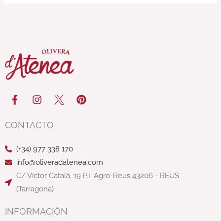
F
I
P
a
n
i
c
s
n
e
t
t
CONTACTO
b
a
e
o
g
r
(+34) 977 338 170
o
r
e
k
a
s
info@oliveradatenea.com
-
m
t
C/ Víctor Català, 19 P.I. Agro-Reus 43206 - REUS
f
(Tarragona)
INFORMACIÓN