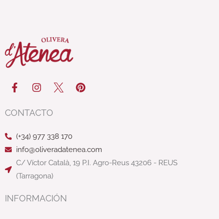
F
I
P
a
n
i
c
s
n
e
t
t
CONTACTO
b
a
e
o
g
r
(+34) 977 338 170
o
r
e
k
a
s
info@oliveradatenea.com
-
m
t
C/ Víctor Català, 19 P.I. Agro-Reus 43206 - REUS
f
(Tarragona)
INFORMACIÓN