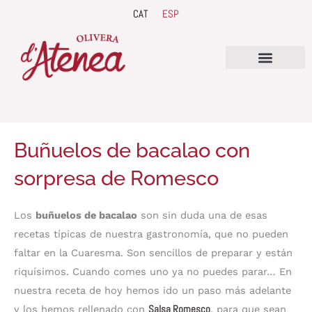
Ir
CAT
ESP
al
contenido
QUIENES SOMOS
Buñuelos de bacalao con
sorpresa de Romesco
minutos
Los
buñuelos de bacalao
son sin duda una de esas
recetas típicas de nuestra gastronomía, que no pueden
faltar en la Cuaresma. Son sencillos de preparar y están
riquísimos. Cuando comes uno ya no puedes parar… En
nuestra receta de hoy hemos ido un paso más adelante
y los hemos rellenado con
Salsa Romesco
, para que sean