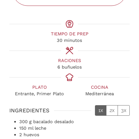
TIEMPO DE PREP
30
minutos
RACIONES
6
buñuelos
PLATO
COCINA
Entrante, Primer Plato
Mediterránea
INGREDIENTES
1x
2x
3x
300
g
bacalado desalado
150
ml
leche
2
huevos