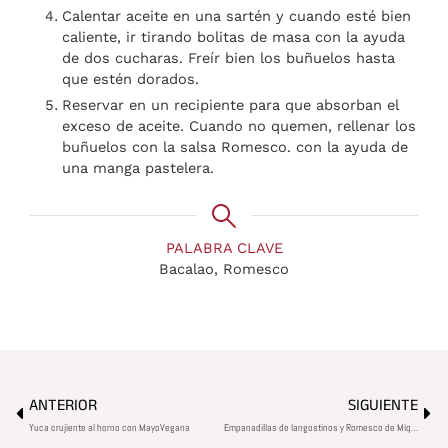
Calentar aceite en una sartén y cuando esté bien
caliente, ir tirando bolitas de masa con la ayuda
de dos cucharas. Freír bien los buñuelos hasta
que estén dorados.
Reservar en un recipiente para que absorban el
exceso de aceite. Cuando no quemen, rellenar los
buñuelos con la salsa Romesco. con la ayuda de
una manga pastelera.
PALABRA CLAVE
Bacalao, Romesco
Ant
Sig
ANTERIOR
SIGUIENTE
Yuca crujiente al horno con MayoVegana
Empanadillas de langostinos y Romesco de Miquel Antoja