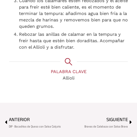
Cuando los calamares estén rebozados y el aceite
para freír esté bien caliente, es el momento de
terminar la tempura: añadimos agua bien fría a la
mezcla de harinas y removemos bien para que no
queden grumos.
Rebozar las anillas de calamar en la tempura y
freír hasta que estén bien doraditas. Acompañar
con el Allioli y a disfrutar.
PALABRA CLAVE
Allioli
Ant
Sig
ANTERIOR
SIGUIENTE
DIP · Bocaditos de Queso con Salsa Calçots
Bravas de Calabaza con Salsa Brava