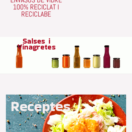
100% RECICLAT I
RECICLABE
Salses i
Vinagretes
Receptes