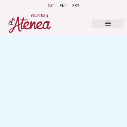
Vés
CAT
ENG
ESP
al
contingut