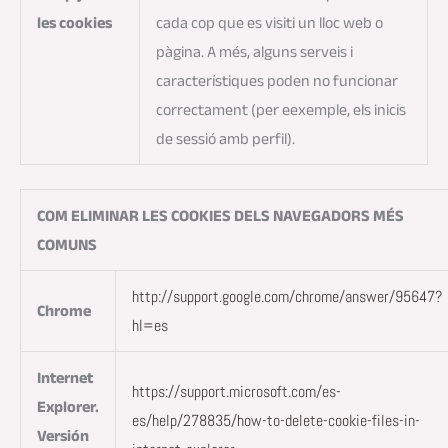
les cookies
cada cop que es visiti un lloc web o
pàgina. A més, alguns serveis i
característiques poden no funcionar
correctament (per eexemple, els inicis
de sessió amb perfil).
COM ELIMINAR LES COOKIES DELS NAVEGADORS MÉS
COMUNS
http://support.google.com/chrome/answer/95647?
Chrome
hl=es
Internet
https://support.microsoft.com/es-
Explorer.
es/help/278835/how-to-delete-cookie-files-in-
Versión