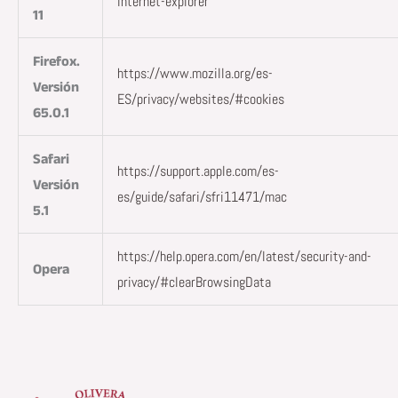
internet-explorer
11
Firefox.
https://www.mozilla.org/es-
Versión
ES/privacy/websites/#cookies
65.0.1
Safari
https://support.apple.com/es-
Versión
es/guide/safari/sfri11471/mac
5.1
https://help.opera.com/en/latest/security-and-
Opera
privacy/#clearBrowsingData