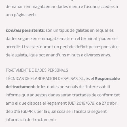
demanar i emmagatzemar dades mentre l’usuari accedeix a
una pàgina web.
Cookies
persistents:
són un tipus de galetes en el qual les
dades segueixen emmagatzemats en el terminal i poden ser
accedits i tractats durant un període definit pel responsable
de la galeta, i que pot anar d’uns minuts a diversos anys.
TRACTAMENT DE DADES PERSONALS
TÉCNICAS DE ELABORACION DE SALSAS, SL, és el
Responsable
del tractament
de les dades personals de l’Interessat i li
informa que aquestes dades seran tractades de conformitat
amb el que disposa el Reglament (UE) 2016/679, de 27 d’abril
de 2016 (GDPR ), per la qual cosa se li facilita la següent
informació del tractament: