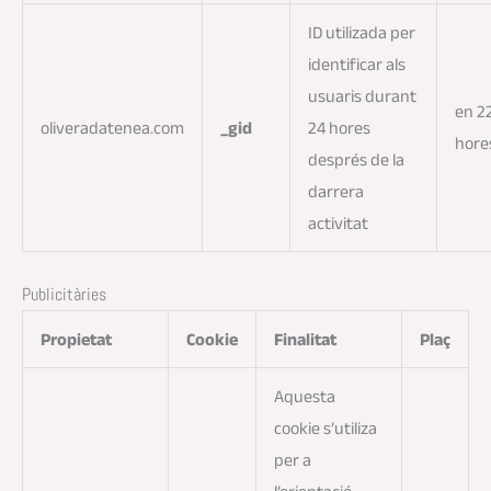
ID utilizada per
identificar als
usuaris durant
en 2
oliveradatenea.com
_gid
24 hores
hore
després de la
darrera
activitat
Publicitàries
Propietat
Cookie
Finalitat
Plaç
Aquesta
cookie s’utiliza
per a