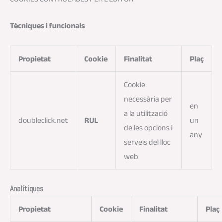
Tècniques i funcionals
Propietat
Cookie
Finalitat
Plaç
Cookie
necessària per
en
a la utilització
doubleclick.net
RUL
un
de les opcions i
any
serveis del lloc
web
Analítiques
Propietat
Cookie
Finalitat
Plaç