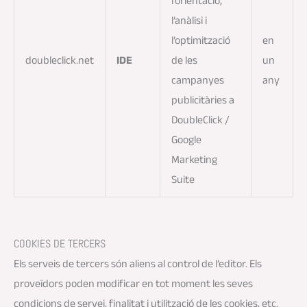
l’orientació,
l’anàlisi i
l’optimització
en
doubleclick.net
IDE
de les
un
campanyes
any
publicitàries a
DoubleClick /
Google
Marketing
Suite
COOKIES DE TERCERS
Els serveis de tercers són aliens al control de l’editor. Els
proveïdors poden modificar en tot moment les seves
condicions de servei, finalitat i utilització de les cookies, etc.