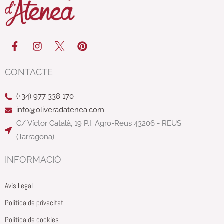
F
I
P
a
n
i
c
s
n
e
t
t
CONTACTE
b
a
e
o
g
r
(+34) 977 338 170
o
r
e
k
a
s
info@oliveradatenea.com
-
m
t
C/ Víctor Català, 19 P.I. Agro-Reus 43206 - REUS
f
(Tarragona)
INFORMACIÓ
Avís Legal
Política de privacitat
Política de cookies