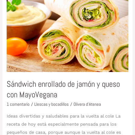
enrollado
de
jamón
y
queso
con
MayoVegana
Sándwich enrollado de jamón y queso
con MayoVegana
1 comentario
/
Llescas y bocadillos
/
Olivera d'Atenea
Ideas divertidas y saludables para la vuelta al cole La
receta de hoy está especialmente pensada para los
pequeños de casa, porque aunque la vuelta al cole es