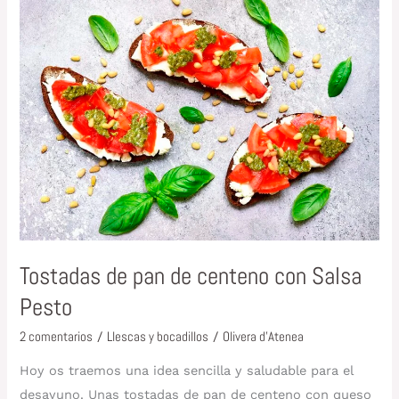
Tostadas
de
pan
de
centeno
con
Salsa
Pesto
Tostadas de pan de centeno con Salsa
Pesto
2 comentarios
/
Llescas y bocadillos
/
Olivera d'Atenea
Hoy os traemos una idea sencilla y saludable para el
desayuno. Unas tostadas de pan de centeno con queso