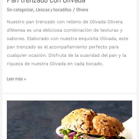
Sin categorizar
,
Llescas y bocadillos
/
Olivera
Nuestro pan trenzado con relleno de Olivada Olivera
d’Atenea es una deliciosa combinación de texturas y
sabores. Elaborado con nuestra exquisita Olivada, este
pan trenzado es el acompañamiento perfecto para
cualquier ocasión. Disfruta de la suavidad del pan y la
riqueza de nuestra Olivada en cada bocado.
Leer más »
Hamburguesa
vegana
de
remolacha
con