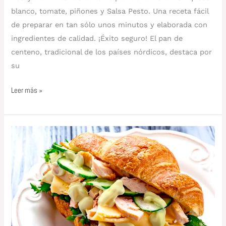
blanco, tomate, piñones y Salsa Pesto. Una receta fácil
de preparar en tan sólo unos minutos y elaborada con
ingredientes de calidad. ¡Éxito seguro! El pan de
centeno, tradicional de los países nórdicos, destaca por
su
Leer más »
Croissant
vegetal
de
pavo
y
queso
con