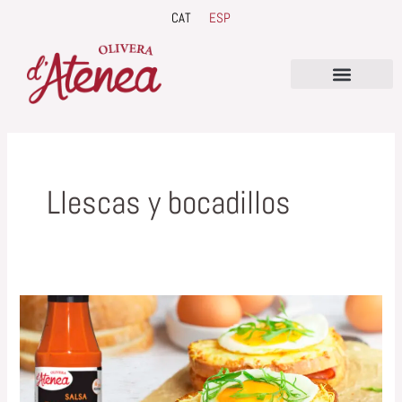
Ir
CAT
ESP
al
contenido
QUIENES SOMOS
Llescas y bocadillos
Receta
·
Croque
Madame