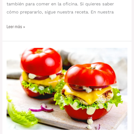
también para comer en la oficina. Si quieres saber
cómo prepararlo, sigue nuestra receta. En nuestra
Leer más »
Hamburguesa
GlutenFree
con
tomate
y
MayoVegana