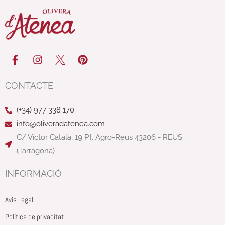
F
I
P
a
n
i
c
s
n
e
t
t
CONTACTE
b
a
e
o
g
r
(+34) 977 338 170
o
r
e
k
a
s
info@oliveradatenea.com
-
m
t
C/ Víctor Català, 19 P.I. Agro-Reus 43206 - REUS
f
(Tarragona)
INFORMACIÓ
Avís Legal
Política de privacitat