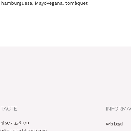
hamburguesa, MayoVegana, tomàquet
TACTE
INFORMA
34) 977 338 170
Avís Legal
fo@oliveradatenea.com