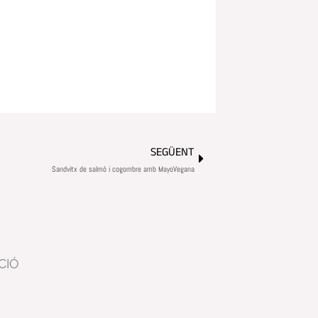
Next
SEGÜENT
Sandvitx de salmó i cogombre amb MayoVegana
CIÓ