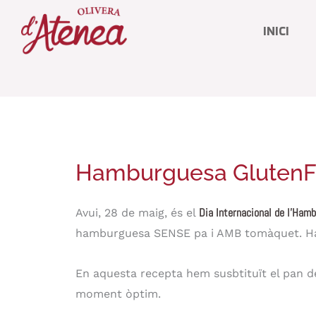
Vés
INICI
al
contingut
Hamburguesa GlutenF
minutes
Dia Internacional de l’Ham
Avui, 28 de maig, és el
hamburguesa SENSE pa i AMB tomàquet. H
En aquesta recepta hem susbtituït el pan de
moment òptim.