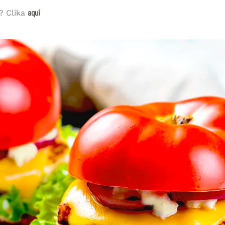
aquí
? Clika