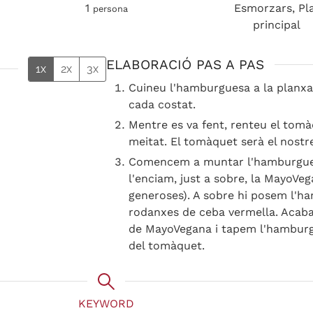
1
Esmorzars, Pl
persona
principal
ELABORACIÓ PAS A PAS
1x
2x
3x
Cuineu l'hamburguesa a la planxa
cada costat.
Mentre es va fent, renteu el tomàq
meitat. El tomàquet serà el nost
Comencem a muntar l'hamburgue
l'enciam, just a sobre, la MayoVe
generoses). A sobre hi posem l'h
rodanxes de ceba vermella. Aca
de MayoVegana i tapem l'hamburg
del tomàquet.
KEYWORD