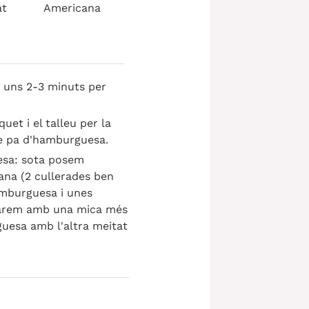
at
Americana
 uns 2-3 minuts per
uet i el talleu per la
re pa d'hamburguesa.
sa: sota posem
gana (2 cullerades ben
amburguesa i unes
barem amb una mica més
uesa amb l'altra meitat